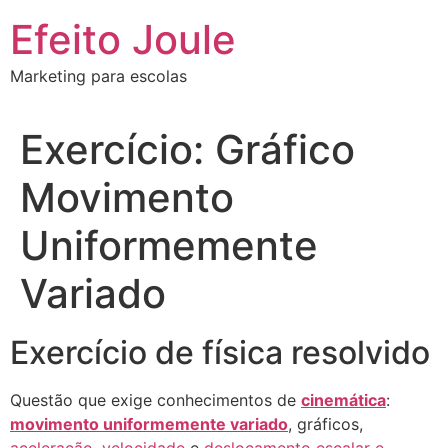
Ir
Efeito Joule
para
o
Marketing para escolas
conteúdo
Exercício: Gráfico
Movimento
Uniformemente
Variado
Exercício de física resolvido
Questão que exige conhecimentos de
cinemática
:
movimento uniformemente variado
, gráficos,