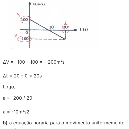
∆V = -100 – 100 = – 200m/s
∆t = 20 – 0 = 20s
Logo,
a = -200 / 20
a = -10m/s2
b)
a equação horária para o movimento uniformemente