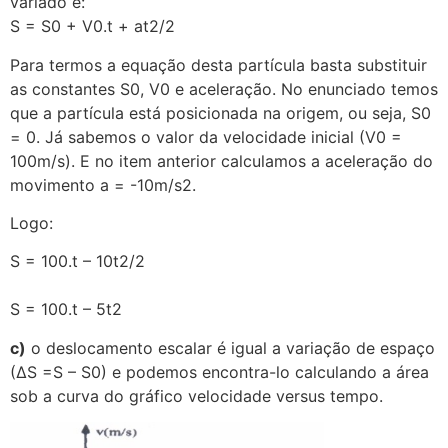
variado é:
S = S0 + V0.t + at2/2
Para termos a equação desta partícula basta substituir
as constantes S0, V0 e aceleração. No enunciado temos
que a partícula está posicionada na origem, ou seja, S0
= 0. Já sabemos o valor da velocidade inicial (V0 =
100m/s). E no item anterior calculamos a aceleração do
movimento a = -10m/s2.
Logo:
S = 100.t – 10t2/2
S = 100.t – 5t2
c)
o deslocamento escalar é igual a variação de espaço
(∆S =S – S0) e podemos encontra-lo calculando a área
sob a curva do gráfico velocidade versus tempo.