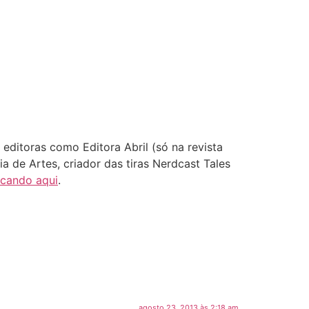
editoras como Editora Abril (só na revista
a de Artes, criador das tiras Nerdcast Tales
icando aqui
.
agosto 23, 2013 às 2:18 am