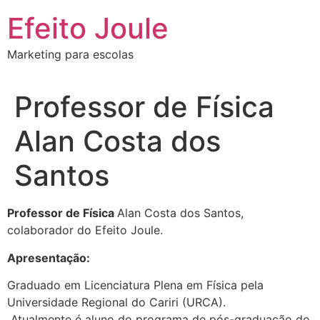
Ir
Efeito Joule
para
o
Marketing para escolas
conteúdo
Professor de Física
Alan Costa dos
Santos
Professor de Física
Alan Costa dos Santos,
colaborador do Efeito Joule.
Apresentação:
Graduado em Licenciatura Plena em Física pela
Universidade Regional do Cariri (URCA).
Atualmente é aluno do programa de pós-graduação do