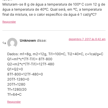
Misturam-se 8 g de água a temperatura de 100º C com 12 g de
água a temperatura de 40ºC. Qual será, em ºC, a temperatura
final da mistura, se o calor específico da água é 1 cal/gºC?
Responder
dezembro 7, 2017 às 6:42 am
Unknown
disse:
Dados: m1=8g, m2=12g, Ti1=100•C, Ti2=40•C, c=1cal/g•C
Q1=m1*c*(Tf-Ti1)= 8Tf-800
Q2=m2*c*(Tf-Ti1)=12Tf-480
Q1+Q2=0
8Tf-800+12Tf-480=0
20Tf-1280=0
20Tf=1280
Tf=1280/20
Tf=64•C
Responder