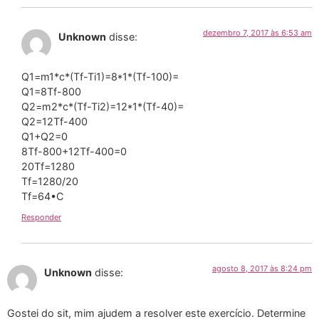
dezembro 7, 2017 às 6:53 am
Unknown
disse:
Q1=m1*c*(Tf-Ti1)=8*1*(Tf-100)=
Q1=8Tf-800
Q2=m2*c*(Tf-Ti2)=12*1*(Tf-40)=
Q2=12Tf-400
Q1+Q2=0
8Tf-800+12Tf-400=0
20Tf=1280
Tf=1280/20
Tf=64•C
Responder
agosto 8, 2017 às 8:24 pm
Unknown
disse:
Gostei do sit, mim ajudem a resolver este exercício. Determine