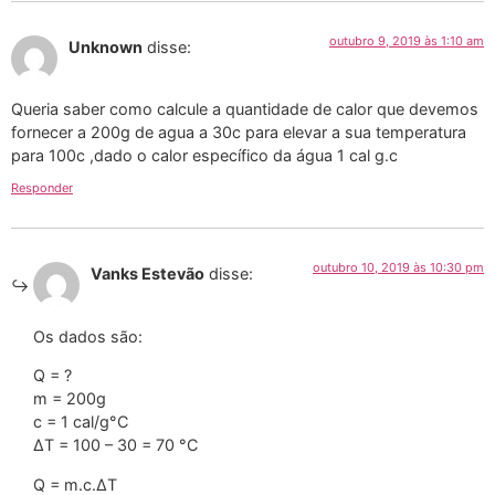
outubro 9, 2019 às 1:10 am
Unknown
disse:
Queria saber como calcule a quantidade de calor que devemos
fornecer a 200g de agua a 30c para elevar a sua temperatura
para 100c ,dado o calor específico da água 1 cal g.c
Responder
outubro 10, 2019 às 10:30 pm
Vanks Estevão
disse:
Os dados são:
Q = ?
m = 200g
c = 1 cal/g°C
∆T = 100 – 30 = 70 °C
Q = m.c.∆T