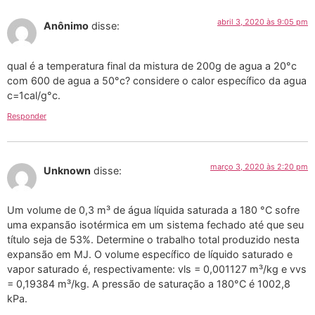
abril 3, 2020 às 9:05 pm
Anônimo
disse:
qual é a temperatura final da mistura de 200g de agua a 20°c
com 600 de agua a 50°c? considere o calor específico da agua
c=1cal/g°c.
Responder
março 3, 2020 às 2:20 pm
Unknown
disse:
Um volume de 0,3 m³ de água líquida saturada a 180 °C sofre
uma expansão isotérmica em um sistema fechado até que seu
título seja de 53%. Determine o trabalho total produzido nesta
expansão em MJ. O volume específico de líquido saturado e
vapor saturado é, respectivamente: vls = 0,001127 m³/kg e vvs
= 0,19384 m³/kg. A pressão de saturação a 180°C é 1002,8
kPa.