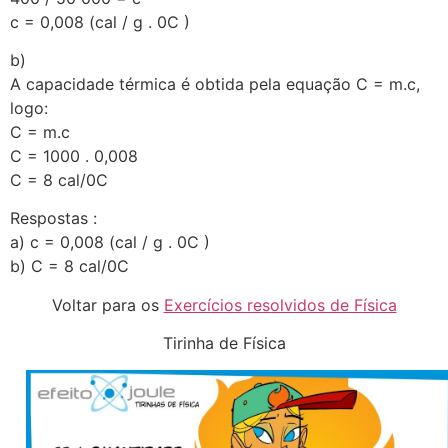
c = 0,008 (cal / g . 0C )
b)
A capacidade térmica é obtida pela equação C = m.c,
logo:
C = m.c
C = 1000 . 0,008
C = 8 cal/0C
Respostas :
a) c = 0,008 (cal / g . 0C )
b) C = 8 cal/0C
Voltar para os
Exercícios resolvidos de Física
Tirinha de Física