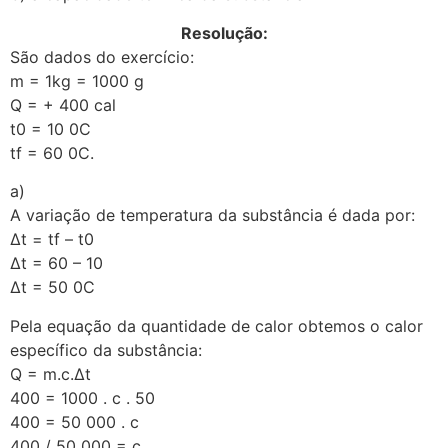
Resolução:
São dados do exercício:
m = 1kg = 1000 g
Q = + 400 cal
t0 = 10 0C
tf = 60 0C.
a)
A variação de temperatura da substância é dada por:
∆t = tf – t0
∆t = 60 – 10
∆t = 50 0C
Pela equação da quantidade de calor obtemos o calor
específico da substância:
Q = m.c.∆t
400 = 1000 . c . 50
400 = 50 000 . c
400 / 50 000 = c