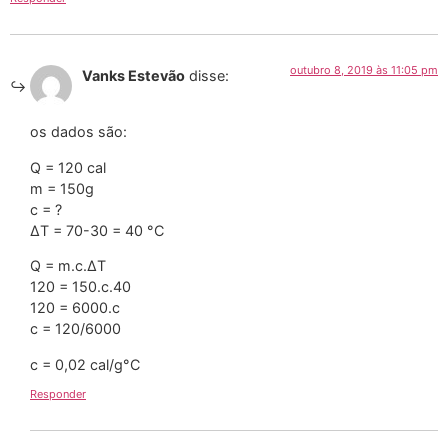
outubro 8, 2019 às 11:05 pm
Vanks Estevão
disse:
os dados são:
Q = 120 cal
m = 150g
c = ?
∆T = 70-30 = 40 °C
Q = m.c.∆T
120 = 150.c.40
120 = 6000.c
c = 120/6000
c = 0,02 cal/g°C
Responder