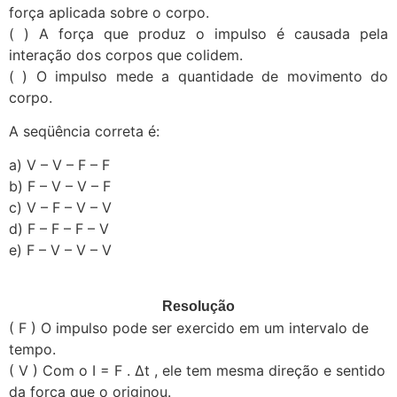
força aplicada sobre o corpo.
( ) A força que produz o impulso é causada pela
interação dos corpos que colidem.
( ) O impulso mede a quantidade de movimento do
corpo.
A seqüência correta é:
a) V – V – F – F
b) F – V – V – F
c) V – F – V – V
d) F – F – F – V
e) F – V – V – V
Resolução
( F ) O impulso pode ser exercido em um intervalo de
tempo.
( V ) Com o I = F . ∆t , ele tem mesma direção e sentido
da força que o originou.