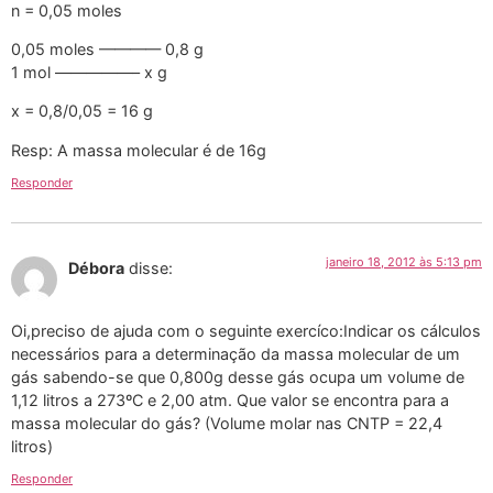
n = 0,05 moles
0,05 moles ———— 0,8 g
1 mol —————– x g
x = 0,8/0,05 = 16 g
Resp: A massa molecular é de 16g
Responder
janeiro 18, 2012 às 5:13 pm
Débora
disse:
Oi,preciso de ajuda com o seguinte exercíco:Indicar os cálculos
necessários para a determinação da massa molecular de um
gás sabendo-se que 0,800g desse gás ocupa um volume de
1,12 litros a 273ºC e 2,00 atm. Que valor se encontra para a
massa molecular do gás? (Volume molar nas CNTP = 22,4
litros)
Responder