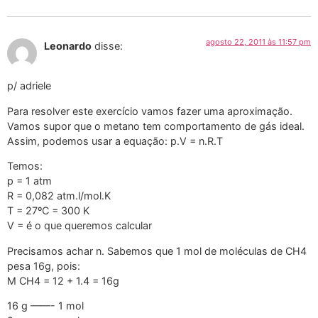
agosto 22, 2011 às 11:57 pm
Leonardo
disse:
p/ adriele
Para resolver este exercício vamos fazer uma aproximação.
Vamos supor que o metano tem comportamento de gás ideal.
Assim, podemos usar a equação: p.V = n.R.T
Temos:
p = 1 atm
R = 0,082 atm.l/mol.K
T = 27ºC = 300 K
V = é o que queremos calcular
Precisamos achar n. Sabemos que 1 mol de moléculas de CH4
pesa 16g, pois:
M CH4 = 12 + 1.4 = 16g
16 g ——- 1 mol