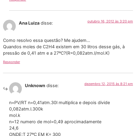
outubro 16, 2012 às 3:20 pm
Ana Luiza
disse:
Como resolvo essa questão? Me ajudem…
Quandos moles de C2H4 existem em 30 litros desse gás, à
pressão de 0,41 atm e a 27ºC?(R=0,082atm.l/mol.K)
Responder
dezembro 12, 2015 às 8:21 pm
Unknown
disse:
n=PV/RT n=0,41atm.30l multiplica e depois divide
0,082atm.l.300k
mol.k
n=12 numero de mol=0,49 aprocimadamente
24,6
ONDE:T 27ºC EM K= 300