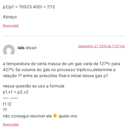
p2/p1 = 700/(3.400) = 7/12
Abraço
Responder
dezembro 27, 2010 às 11:07 pm
laís
disse:
a temperatura de certa massa de um gas varia de 127ºc para
427ºc.Se volume do gás no processo triplicou,determine a
relação 1º entre as pressões final e inicial desse gas p1
nessa questão eu uso a formula
p1.v1 = p2.v2
—- ——
t1 t2
??
não consegui resolver ela
ajude-me
Responder