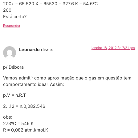
200x = 65.520 X = 65520 = 327.6 K = 54.6ºC
200
Está certo?
Responder
janeiro 18, 2012 às 7:21 pm
Leonardo
disse:
p/ Débora
Vamos admitir como aproximação que o gás em questão tem
comportamento ideal. Assim:
p.V = n.R.T
2.1,12 = n.0,082.546
obs:
273ºC = 546 K
R = 0,082 atm.l/mol.K