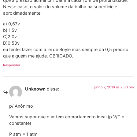
que a pressão aumenta 1,0atm a cada 10m de profundidade.
Nesse caso, o valor do volume da bolha na superficie é
aproximadamente.
a) 0,67v
b) 1,5v
C)2,0v
D)0,50v
eu tentei fazer com a lei de Boyle mas sempre da 0,5 preciso
que alguem me ajude. OBRIGADO.
Responder
junho 7, 2016 às 2:30 pm
Unknown
disse:
p/ Anônimo
Vamos supor que o ar tem comortamento ideal (p.V/T =
constante)
P atm = 1 atm