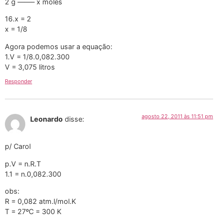
2 g ——– x moles
16.x = 2
x = 1/8
Agora podemos usar a equação:
1.V = 1/8.0,082.300
V = 3,075 litros
Responder
agosto 22, 2011 às 11:51 pm
Leonardo
disse:
p/ Carol
p.V = n.R.T
1.1 = n.0,082.300
obs:
R = 0,082 atm.l/mol.K
T = 27ºC = 300 K