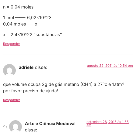
n = 0,04 moles
1 mol ——- 6,02×10^23
0,04 moles —- x
x = 2,4×10^22 "substâncias"
Responder
agosto 22, 2011 às 10:54 pm
adriele
disse:
que volume ocupa 2g de gás metano (CH4) a 27°c e 1atm?
por favor preciso de ajuda!
Responder
setembro 26, 2015 às 1:55
Arte e Ciência Medieval
am
disse: