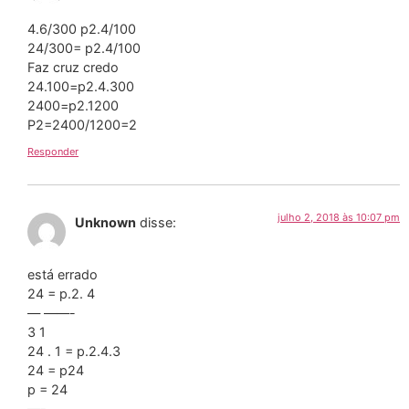
4.6/300 p2.4/100
24/300= p2.4/100
Faz cruz credo
24.100=p2.4.300
2400=p2.1200
P2=2400/1200=2
Responder
julho 2, 2018 às 10:07 pm
Unknown
disse:
está errado
24 = p.2. 4
— ——-
3 1
24 . 1 = p.2.4.3
24 = p24
p = 24
—-