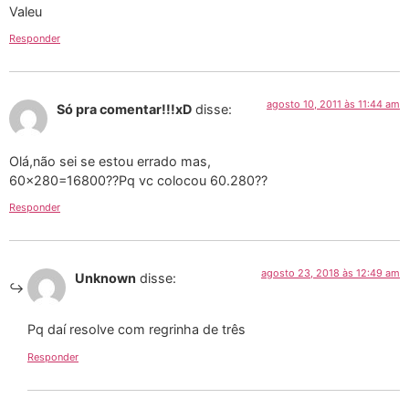
Valeu
Responder
agosto 10, 2011 às 11:44 am
Só pra comentar!!!xD
disse:
Olá,não sei se estou errado mas,
60×280=16800??Pq vc colocou 60.280??
Responder
agosto 23, 2018 às 12:49 am
Unknown
disse:
Pq daí resolve com regrinha de três
Responder