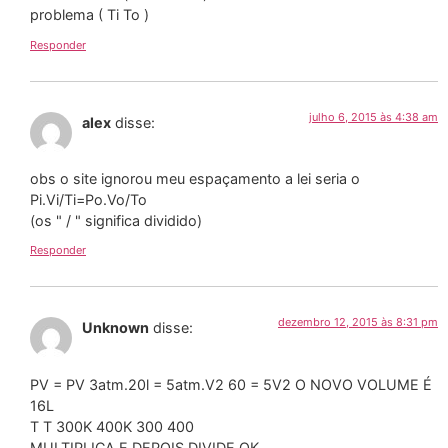
problema ( Ti To )
Responder
julho 6, 2015 às 4:38 am
alex
disse:
obs o site ignorou meu espaçamento a lei seria o
Pi.Vi/Ti=Po.Vo/To
(os " / " significa dividido)
Responder
dezembro 12, 2015 às 8:31 pm
Unknown
disse:
PV = PV 3atm.20l = 5atm.V2 60 = 5V2 O NOVO VOLUME É
16L
T T 300K 400K 300 400
MULTIPLICA E DEPOIS DIVIDE OK