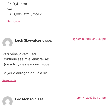
P= 0,41 atm
v=30L
R= 0,082.atm.l/mol.k
Responder
agosto 8, 2012 às 7:40 pm
Luck Skywalker
disse:
Parabéns jovem Jedi,
Continue assim e lembre-se:
Que a força esteja com você!
Beijos e abraços da Léia s2
Responder
abril 4, 2012 às 1:21 pm
LeoAlonso
disse: