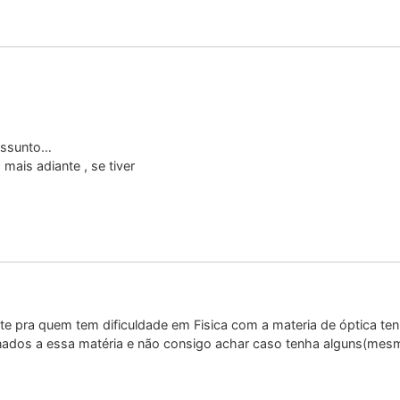
assunto…
ais adiante , se tiver
nte pra quem tem dificuldade em Fisica com a materia de óptica t
onados a essa matéria e não consigo achar caso tenha alguns(me