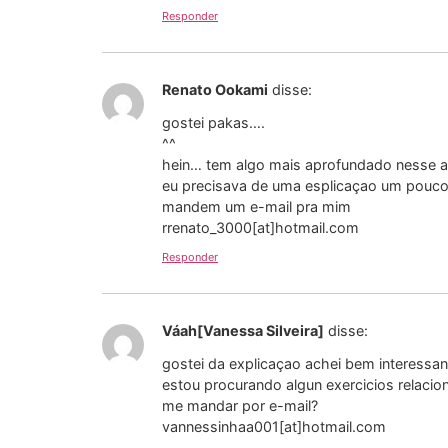
Responder
Renato Ookami
disse:
gostei pakas….
^^
hein… tem algo mais aprofundado nesse 
eu precisava de uma esplicaçao um pouco m
mandem um e-mail pra mim
rrenato_3000[at]hotmail.com
Responder
Váah[Vanessa Silveira]
disse:
gostei da explicaçao achei bem interessa
estou procurando algun exercicios relaci
me mandar por e-mail?
vannessinhaa001[at]hotmail.com