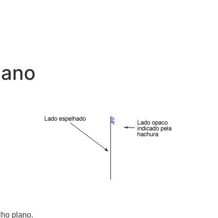
lano
lho plano.