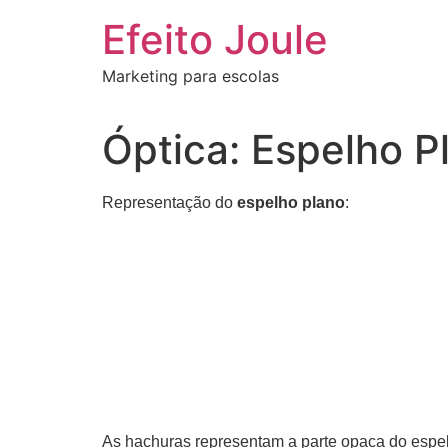
Ir
Efeito Joule
para
o
Marketing para escolas
conteúdo
Óptica: Espelho P
Representação do
espelho plano
:
As hachuras representam a parte opaca do espe