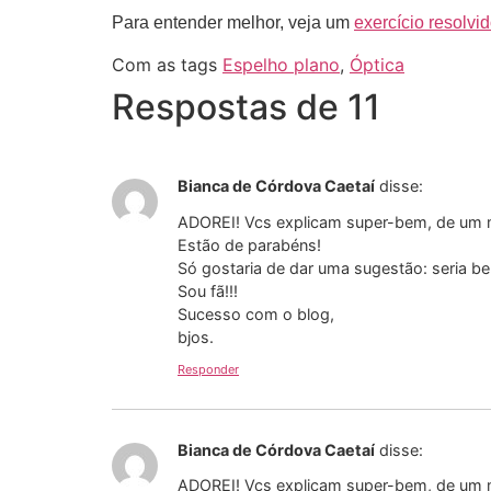
Para entender melhor, veja um
exercício resolvi
Com as tags
Espelho plano
,
Óptica
Respostas de 11
Bianca de Córdova Caetaí
disse:
ADOREI! Vcs explicam super-bem, de um mo
Estão de parabéns!
Só gostaria de dar uma sugestão: seria b
Sou fã!!!
Sucesso com o blog,
bjos.
Responder
Bianca de Córdova Caetaí
disse:
ADOREI! Vcs explicam super-bem, de um mo