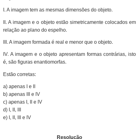
I. A imagem tem as mesmas dimensões do objeto.
II. A imagem e o objeto estão simetricamente colocados em
relação ao plano do espelho.
III. A imagem formada é real e menor que o objeto.
IV. A imagem e o objeto apresentam formas contrárias, isto
é, são figuras enantiomorfas.
Estão corretas:
a) apenas I e II
b) apenas III e IV
c) apenas I, II e IV
d) I, II, III
e) I, II, III e IV
Resolução