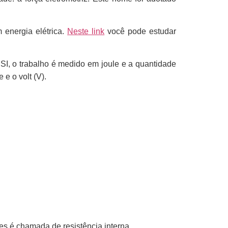
energia elétrica.
Neste link
você pode estudar
 SI, o trabalho é medido em joule e a quantidade
e o volt (V).
res é chamada de resistência interna.