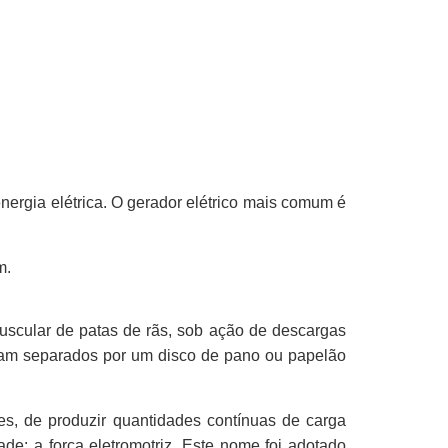
ergia elétrica. O gerador elétrico mais comum é
m.
muscular de patas de rãs, sob ação de descargas
tavam separados por um disco de pano ou papelão
es, de produzir quantidades contínuas de carga
de: a força eletromotriz. Este nome foi adotado