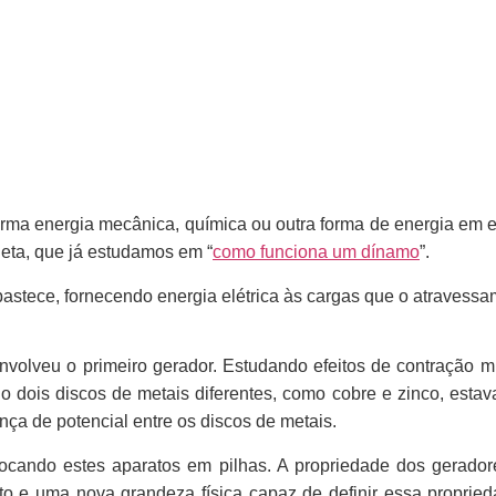
ma energia mecânica, química ou outra forma de energia em en
leta, que já estudamos em “
como funciona um dínamo
”.
abastece, fornecendo energia elétrica às cargas que o atravessa
senvolveu o primeiro gerador. Estudando efeitos de contração 
do dois discos de metais diferentes, como cobre e zinco, es
ça de potencial entre os discos de metais.
locando estes aparatos em pilhas. A propriedade dos gerador
to e uma nova grandeza física capaz de definir essa proprieda