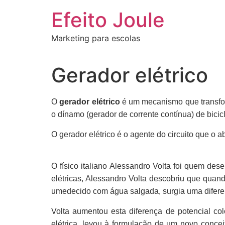
Ir
Efeito Joule
para
o
Marketing para escolas
conteúdo
Gerador elétrico
O
gerador elétrico
é um mecanismo que transfor
o dínamo (gerador de corrente contínua) de bicic
O gerador elétrico é o agente do circuito que o 
O físico italiano Alessandro Volta foi quem de
elétricas, Alessandro Volta descobriu que quan
umedecido com água salgada, surgia uma diferen
Volta aumentou esta diferença de potencial co
elétrica, levou à formulação de um novo concei