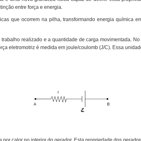
inção entre força e energia.
as que ocorrem na pilha, transformando energia química em 
 o trabalho realizado e a quantidade de carga movimentada. No
rça eletromotriz é medida em joule/coulomb (J/C). Essa unidade 
a por calor no interior do gerador. Esta propriedade dos gerado