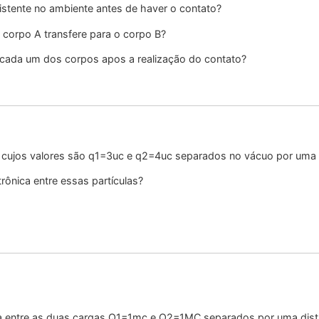
xistente no ambiente antes de haver o contato?
 corpo A transfere para o corpo B?
 cada um dos corpos apos a realização do contato?
l cujos valores são q1=3uc e q2=4uc separados no vácuo por uma 
rônica entre essas partículas?
rica entre as duas cargas Q1=1mc e Q2=1MC separados por uma dist