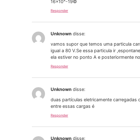
16×10^-19©
Responder
Unknown
disse:
vamos supor que temos uma particula carr
igual a 80 V.Se essa particula ir ,esponta
ela estiver no ponto A e posteriormente n
Responder
Unknown
disse:
duas partículas eletricamente carregadas
entre essas cargas é
Responder
Unknown
disse: