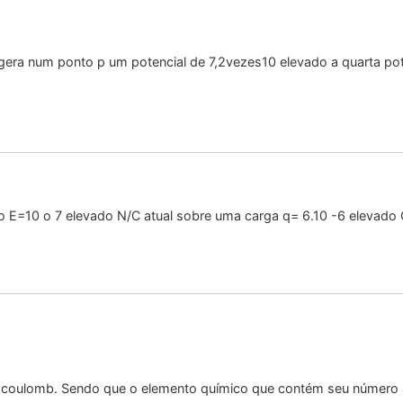
ra num ponto p um potencial de 7,2vezes10 elevado a quarta potê
=10 o 7 elevado N/C atual sobre uma carga q= 6.10 -6 elevado C ca
,em coulomb. Sendo que o elemento químico que contém seu número a