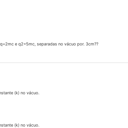
ga q=2mc e q2=5mc, separadas no vácuo por. 3cm??
nstante (k) no vácuo.
nstante (k) no vácuo.