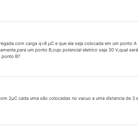
egada com carga q=8 μC e que ela seja colocada em um ponto A de
neamente,para um ponto B,cujo potencial eletrico seja 30 V,qual se
o ponto B?
 com 2μC cada uma são colocadas no vacuo a uma distancia de 3 