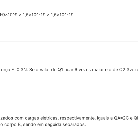
fel:9×10^9 x 1,6×10^-19 x 1,6×10^-19
rça F=0,3N. Se o valor de Q1 ficar 6 vezes maior e o de Q2 3veze
rizados com cargas eletricas, respectivamente, iguais a QA=2C e
ra o corpo B, sendo em seguida separados.