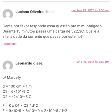
outubro 29, 2012 às 2:56 pm
Luciano Oliveira
disse:
Gente por favor responde essa questão pra mim, obrigado.
Durante 15 minutos passa uma carga de 522,3C. Qual é a
intensidade da corrente que passa por este fio?
Responder
julho 16, 2012 às 3:09 pm
Leonardo
disse:
p/ Marcelly
d = 100 cm = 1 m
Q1 = 6×10^-9 C
Q2 = -2×10^-8 C
F = K x Q1 x Q2 / d^2
F = 9×10^9 x 6×10^-9 x 2×10^-8 / 1^2