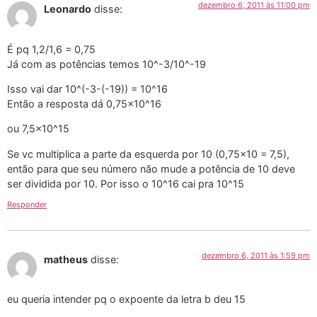
dezembro 6, 2011 às 11:00 pm
Leonardo
disse:
É pq 1,2/1,6 = 0,75
Já com as potências temos 10^-3/10^-19
Isso vai dar 10^(-3-(-19)) = 10^16
Então a resposta dá 0,75×10^16
ou 7,5×10^15
Se vc multiplica a parte da esquerda por 10 (0,75×10 = 7,5),
então para que seu número não mude a potência de 10 deve
ser dividida por 10. Por isso o 10^16 cai pra 10^15
Responder
dezembro 6, 2011 às 1:59 pm
matheus
disse:
eu queria intender pq o expoente da letra b deu 15