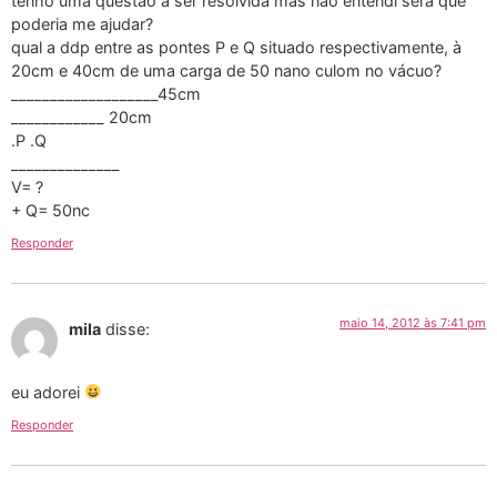
tenho uma questaõ a ser resolvida mas não entendi será que
poderia me ajudar?
qual a ddp entre as pontes P e Q situado respectivamente, à
20cm e 40cm de uma carga de 50 nano culom no vácuo?
___________________45cm
____________ 20cm
.P .Q
______________
V= ?
+ Q= 50nc
Responder
maio 14, 2012 às 7:41 pm
mila
disse:
eu adorei
Responder