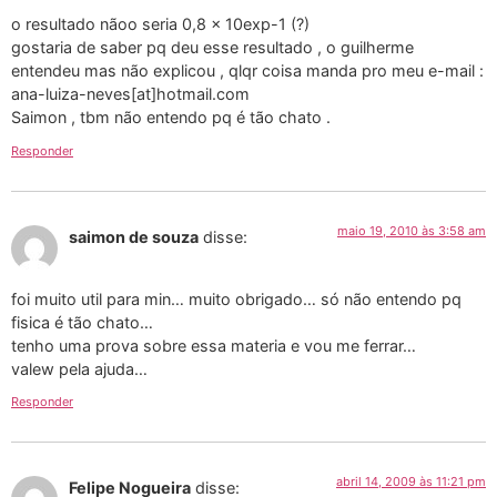
o resultado nãoo seria 0,8 x 10exp-1 (?)
gostaria de saber pq deu esse resultado , o guilherme
entendeu mas não explicou , qlqr coisa manda pro meu e-mail :
ana-luiza-neves[at]hotmail.com
Saimon , tbm não entendo pq é tão chato .
Responder
maio 19, 2010 às 3:58 am
saimon de souza
disse:
foi muito util para min… muito obrigado… só não entendo pq
fisica é tão chato…
tenho uma prova sobre essa materia e vou me ferrar…
valew pela ajuda…
Responder
abril 14, 2009 às 11:21 pm
Felipe Nogueira
disse: