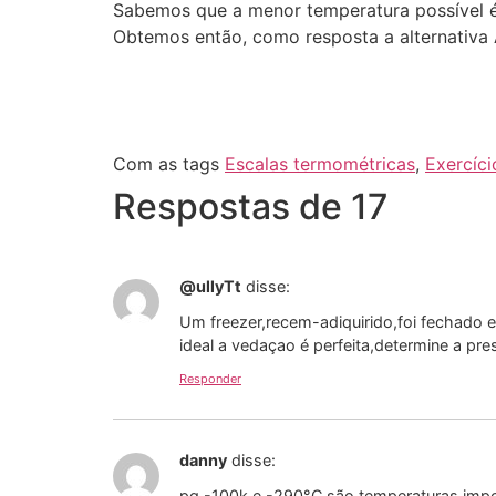
Sabemos que a menor temperatura possível é
Obtemos então, como resposta a alternativa 
Com as tags
Escalas termométricas
,
Exercíci
Respostas de 17
@ullyTt
disse:
Um freezer,recem-adiquirido,foi fechado
ideal a vedaçao é perfeita,determine a pre
Responder
danny
disse:
pq -100k e -290°C são temperaturas impo