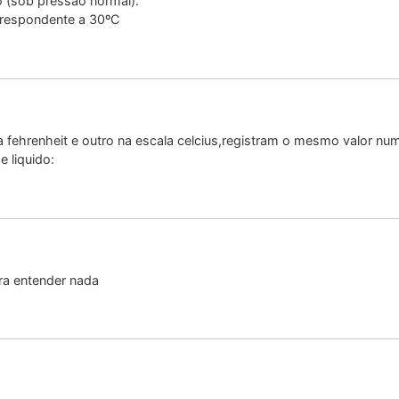
o (sob pressão normal).
orrespondente a 30ºC
fehrenheit e outro na escala celcius,registram o mesmo valor n
 liquido:
ra entender nada