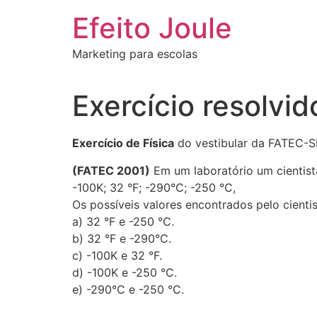
Ir
Efeito Joule
para
o
Marketing para escolas
conteúdo
Exercício resolvi
Exercício de Física
do vestibular da FATEC-S
(FATEC 2001)
Em um laboratório um cientist
-100K; 32 °F; -290°C; -250 °C,
Os possíveis valores encontrados pelo cienti
a) 32 °F e -250 °C.
b) 32 °F e -290°C.
c) -100K e 32 °F.
d) -100K e -250 °C.
e) -290°C e -250 °C.