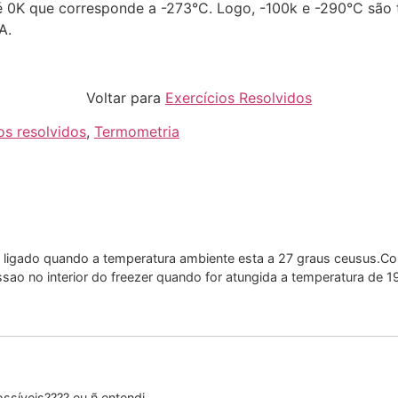
 0K que corresponde a -273°C. Logo, -100k e -290°C são 
A.
Voltar para
Exercícios Resolvidos
os resolvidos
,
Termometria
 e ligado quando a temperatura ambiente esta a 27 graus ceusus.
ssao no interior do freezer quando for atungida a temperatura de 1
ssíveis???? eu ñ entendi…