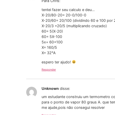
Para Chris:
tentei fazer seu calculo e deu…
X-20/80-20= 20-0/100-0
X-20/60= 20/100 (dividindo 60 e 100 por 
X-20/3 =20/5 (multiplicando cruzado)
60= 5(X-20)
60= 5X-100
5x= 60+100
X= 160/5
X= 32°A
espero ter ajudo!
Responder
Unknown
disse:
um estudante construiu um termometro com
para o ponto de vapor 80 graus A. que tem
me ajude,pois não consegui resolver