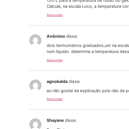
120ºL para a temperatura de fusão do gel
Calcule, na escala Loco, a temperatura c
Responder
Anônimo
disse:
dois termometros graduados,um na escala 
num liquido. determine a temperatura desse
Responder
agnobalda
disse:
eu não gostei da explicação pois não da p
Responder
Shayane
disse: